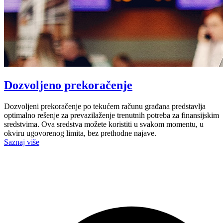
Dozvoljeno prekoračenje
Dozvoljeni prekoračenje po tekućem računu građana predstavlja
optimalno rešenje za prevazilaženje trenutnih potreba za finansijskim
sredstvima. Ova sredstva možete koristiti u svakom momentu, u
okviru ugovorenog limita, bez prethodne najave.
Saznaj više
Kontakt centar Adriatic Bank