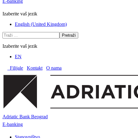
E-banking
Izaberite vaš jezik
English (United Kingdom)
Pretraži
Izaberite vaš jezik
EN
Filijale
Kontakt
O nama
Adriatic Bank Beograd
E-banking
Stanovništvo