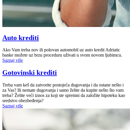
Auto krediti
Ako Vam treba nov ili polovan automobil uz auto kredit Adriatic
banke možete uz brzu proceduru uživati u svom novom ljubimcu.
Saznaj više
Gotovinski krediti
Treba vam keš da zatvorite postojeća dugovanja i da ostane nešto i
za Vas? Ili nemate dugovanja i samo želite da kupite nešto što vam
treba? Želite veći iznos za koji ste spremni da založite hipoteku kao
sredstvo obezbeđenja?
Saznaj više