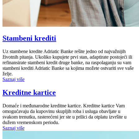
Stambeni krediti
Uz stambene kredite Adriatic Banke rešite jedno od najvažnijih
životnih pitanja. Ukoliko kupujete prvi stan, adaptirate postojeći ili
refinansirate stambeni kredit druge banke, na raspolaganju su vam
stambeni krediti Adriatic Banke sa kojima možete ostvariti sve vaše
želje.
Saznaj više
Kreditne kartice
Domaće i međunarodne kreditne kartice. Kreditne kartice Vam
omogućavaju da kupovinu skupljih roba i usluga obavljate u
svakom trenutku, rasterećeni jer ste u prilici da otplatu izvršite u
dužem vremenskom periodu.
Saznaj više