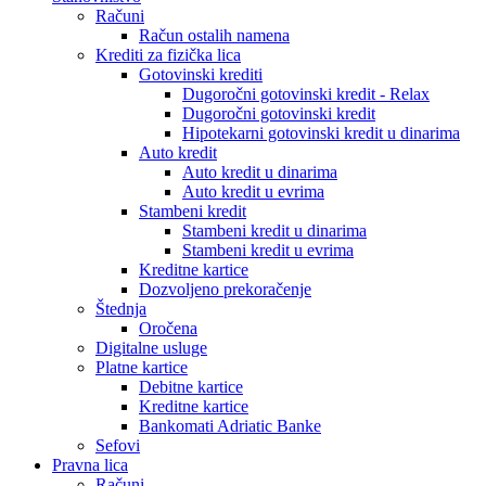
Računi
Račun ostalih namena
Krediti za fizička lica
Gotovinski krediti
Dugoročni gotovinski kredit - Relax
Dugoročni gotovinski kredit
Hipotekarni gotovinski kredit u dinarima
Auto kredit
Auto kredit u dinarima
Auto kredit u evrima
Stambeni kredit
Stambeni kredit u dinarima
Stambeni kredit u evrima
Kreditne kartice
Dozvoljeno prekoračenje
Štednja
Oročena
Digitalne usluge
Platne kartice
Debitne kartice
Kreditne kartice
Bankomati Adriatic Banke
Sefovi
Pravna lica
Računi