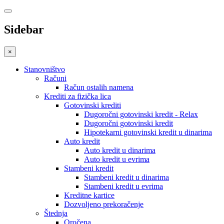
Sidebar
×
Stanovništvo
Računi
Račun ostalih namena
Krediti za fizička lica
Gotovinski krediti
Dugoročni gotovinski kredit - Relax
Dugoročni gotovinski kredit
Hipotekarni gotovinski kredit u dinarima
Auto kredit
Auto kredit u dinarima
Auto kredit u evrima
Stambeni kredit
Stambeni kredit u dinarima
Stambeni kredit u evrima
Kreditne kartice
Dozvoljeno prekoračenje
Štednja
Oročena