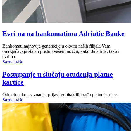
Evri na na bankomatima Adriatic Banke
Bankomati najnovije generacije u okviru naših filijala Vam
omogućavaju stalan pristup vašem novcu, kako dinarima, tako i
evrima.
Saznaj više
Postupanje u slučaju otuđenja platne
kartice
Odmah nakon saznanja, prijavi gubitak ili krađu platne kartice.
Saznaj više