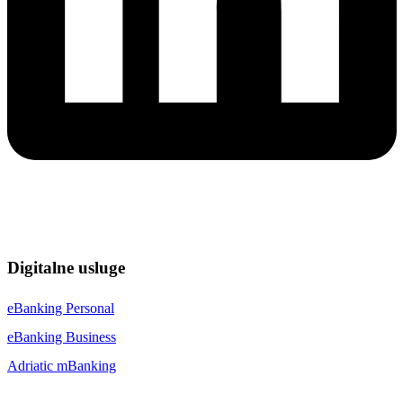
Digitalne usluge
eBanking Personal
eBanking Business
Adriatic mBanking