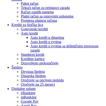
Paket račun
Tekući račun za primaoce zarada
Račun ostalih namena
Platni račun sa osnovnim uslugama
Promena platnog računa
Krediti za fizička lica
Gotovinski krediti
Auto kredit
Auto kredit u dinarima
Auto kredit u evrima
Auto kredit u evrima sa delimičnim prenosom
zarade
Stambeni kredit
Kreditne kartice
Dozvoljeno prekoračenje
Štednja
Devizna štednja
Dinarska štednja
Oročenje sa opcijom prekida
Oročenje na 25 meseci
Digitalne usluge
eBanking
mBanking
Google Pay
Apple Pay