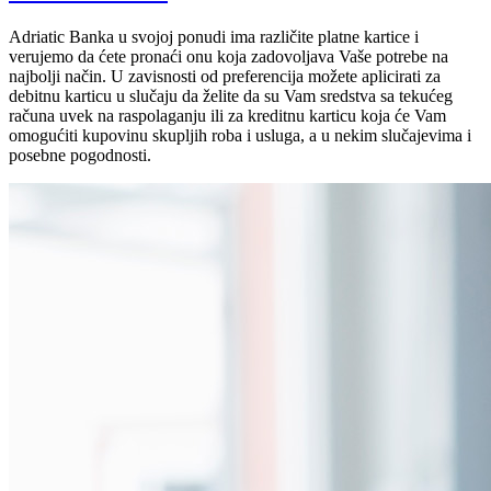
Adriatic Banka u svojoj ponudi ima različite platne kartice i
verujemo da ćete pronaći onu koja zadovoljava Vaše potrebe na
najbolji način. U zavisnosti od preferencija možete aplicirati za
debitnu karticu u slučaju da želite da su Vam sredstva sa tekućeg
računa uvek na raspolaganju ili za kreditnu karticu koja će Vam
omogućiti kupovinu skupljih roba i usluga, a u nekim slučajevima i
posebne pogodnosti.