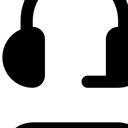
0800 330 300
+381 11 3306 300