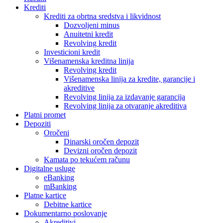
Krediti
Krediti za obrtna sredstva i likvidnost
Dozvoljeni minus
Anuitetni kredit
Revolving kredit
Investicioni kredit
Višenamenska kreditna linija
Revolving kredit
Višenamenska linija za kredite, garancije i
akreditive
Revolving linija za izdavanje garancija
Revolving linija za otvaranje akreditiva
Platni promet
Depoziti
Oročeni
Dinarski oročen depozit
Devizni oročen depozit
Kamata po tekućem računu
Digitalne usluge
eBanking
mBanking
Platne kartice
Debitne kartice
Dokumentarno poslovanje
Akreditivi