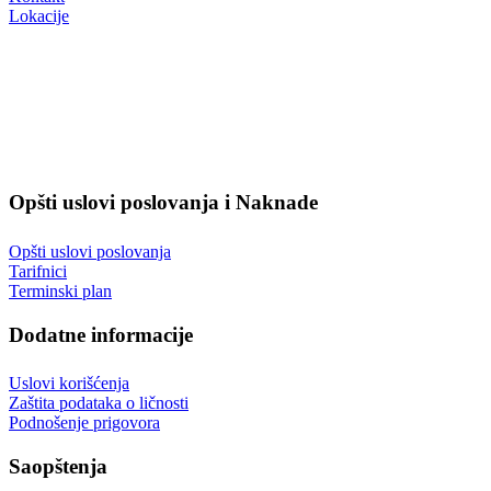
Lokacije
O BANCI
OPŠTI USLOVI POSLOVANJA I NAKNADE
DODATNE INFORMACIJE
SAOPŠTENJA
Opšti uslovi poslovanja i Naknade
Opšti uslovi poslovanja
Tarifnici
Terminski plan
Dodatne informacije
Uslovi korišćenja
Zaštita podataka o ličnosti
Podnošenje prigovora
Saopštenja