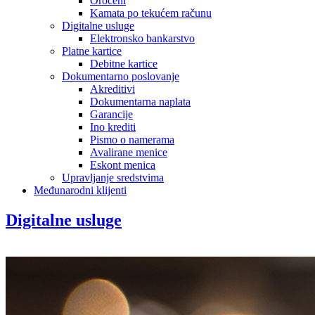
Oročeni
Kamata po tekućem računu
Digitalne usluge
Elektronsko bankarstvo
Platne kartice
Debitne kartice
Dokumentarno poslovanje
Akreditivi
Dokumentarna naplata
Garancije
Ino krediti
Pismo o namerama
Avalirane menice
Eskont menica
Upravljanje sredstvima
Međunarodni klijenti
Digitalne usluge