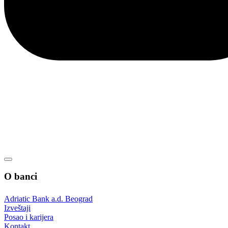
client.service@adriaticbank.rs
office@adriaticbank.rs
Dalmatinska 22, 11000 Beograd
O banci
Adriatic Bank a.d. Beograd
Izveštaji
Posao i karijera
Kontakt