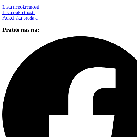
Lista nepokretnosti
Lista pokretnosti
Aukcijska prodaja
Pratite nas na: