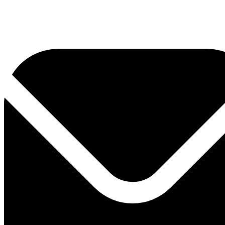
0800 330 300
+381 11 3306 300