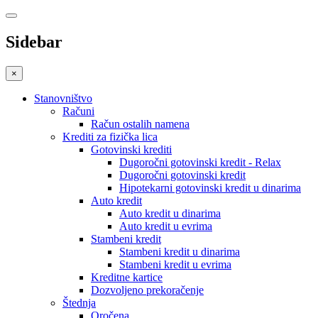
Sidebar
×
Stanovništvo
Računi
Račun ostalih namena
Krediti za fizička lica
Gotovinski krediti
Dugoročni gotovinski kredit - Relax
Dugoročni gotovinski kredit
Hipotekarni gotovinski kredit u dinarima
Auto kredit
Auto kredit u dinarima
Auto kredit u evrima
Stambeni kredit
Stambeni kredit u dinarima
Stambeni kredit u evrima
Kreditne kartice
Dozvoljeno prekoračenje
Štednja
Oročena