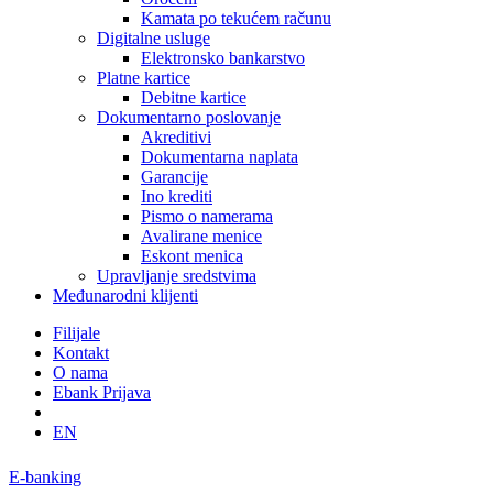
Kamata po tekućem računu
Digitalne usluge
Elektronsko bankarstvo
Platne kartice
Debitne kartice
Dokumentarno poslovanje
Akreditivi
Dokumentarna naplata
Garancije
Ino krediti
Pismo o namerama
Avalirane menice
Eskont menica
Upravljanje sredstvima
Međunarodni klijenti
Filijale
Kontakt
O nama
Ebank Prijava
EN
E-banking