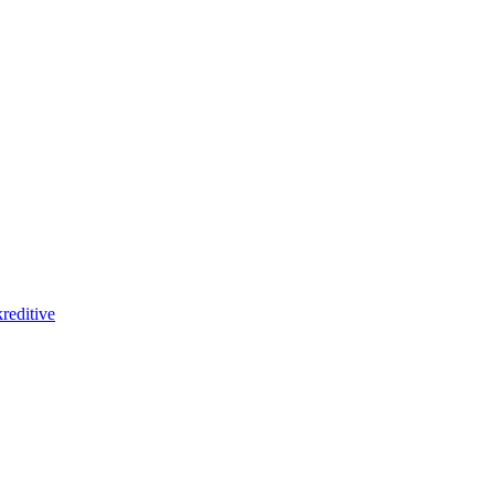
kreditive