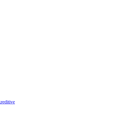
kreditive