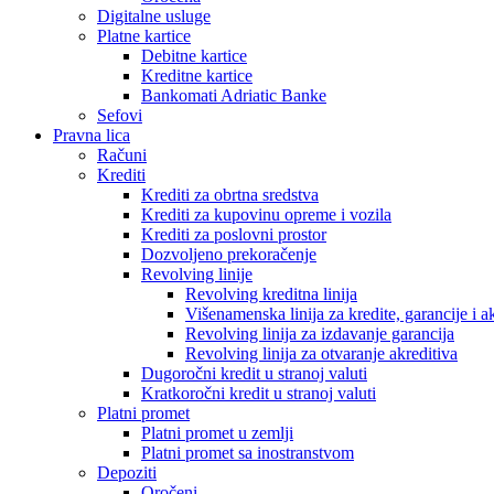
Digitalne usluge
Platne kartice
Debitne kartice
Kreditne kartice
Bankomati Adriatic Banke
Sefovi
Pravna lica
Računi
Krediti
Krediti za obrtna sredstva
Krediti za kupovinu opreme i vozila
Krediti za poslovni prostor
Dozvoljeno prekoračenje
Revolving linije
Revolving kreditna linija
Višenamenska linija za kredite, garancije i a
Revolving linija za izdavanje garancija
Revolving linija za otvaranje akreditiva
Dugoročni kredit u stranoj valuti
Kratkoročni kredit u stranoj valuti
Platni promet
Platni promet u zemlji
Platni promet sa inostranstvom
Depoziti
Oročeni