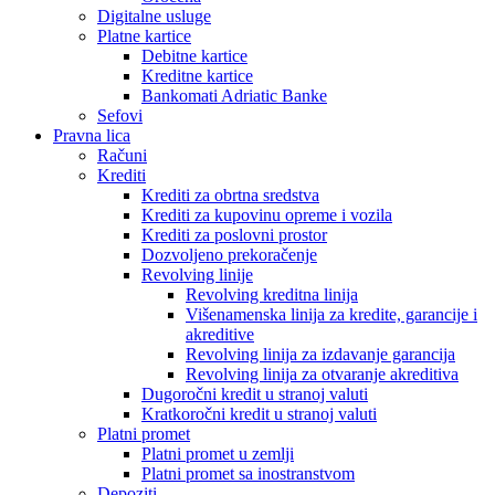
Digitalne usluge
Platne kartice
Debitne kartice
Kreditne kartice
Bankomati Adriatic Banke
Sefovi
Pravna lica
Računi
Krediti
Krediti za obrtna sredstva
Krediti za kupovinu opreme i vozila
Krediti za poslovni prostor
Dozvoljeno prekoračenje
Revolving linije
Revolving kreditna linija
Višenamenska linija za kredite, garancije i
akreditive
Revolving linija za izdavanje garancija
Revolving linija za otvaranje akreditiva
Dugoročni kredit u stranoj valuti
Kratkoročni kredit u stranoj valuti
Platni promet
Platni promet u zemlji
Platni promet sa inostranstvom
Depoziti