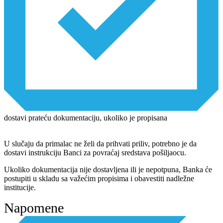
dostavi prateću dokumentaciju, ukoliko je propisana
U slučaju da primalac ne želi da prihvati priliv, potrebno je da
dostavi instrukciju Banci za povraćaj sredstava pošiljaocu.
Ukoliko dokumentacija nije dostavljena ili je nepotpuna, Banka će
postupiti u skladu sa važećim propisima i obavestiti nadležne
institucije.
Napomene