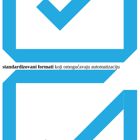
standardizovani formati
koji omogućavaju automatizaciju