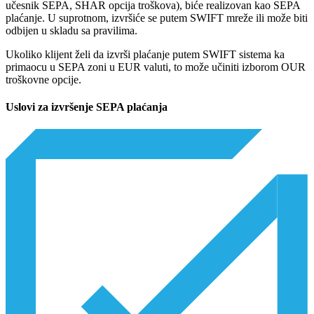
učesnik SEPA, SHAR opcija troškova), biće realizovan kao SEPA
plaćanje. U suprotnom, izvršiće se putem SWIFT mreže ili može biti
odbijen u skladu sa pravilima.
Ukoliko klijent želi da izvrši plaćanje putem SWIFT sistema ka
primaocu u SEPA zoni u EUR valuti, to može učiniti izborom OUR
troškovne opcije.
Uslovi za izvršenje SEPA plaćanja