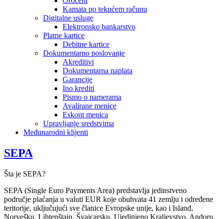
Oročeni
Kamata po tekućem računu
Digitalne usluge
Elektronsko bankarstvo
Platne kartice
Debitne kartice
Dokumentarno poslovanje
Akreditivi
Dokumentarna naplata
Garancije
Ino krediti
Pismo o namerama
Avalirane menice
Eskont menica
Upravljanje sredstvima
Međunarodni klijenti
SEPA
Šta je SEPA?
SEPA (Single Euro Payments Area) predstavlja jedinstveno
područje plaćanja u valuti EUR koje obuhvata 41 zemlju i određene
teritorije, uključujući sve članice Evropske unije, kao i Island,
Norvešku, Lihtenštajn, Švajcarsku, Ujedinjeno Kraljevstvo, Andoru,