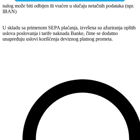
nalog može biti odbijen ili vraćen u slučaju netačnih podataka (npr.
IBAN)
U skladu sa primenom SEPA plaćanja, izvršena su ažuriranja opštih
uslova poslovanja i tarife naknada Banke, čime se dodatno
unapređuju uslovi korišćenja deviznog platnog prometa.
Kontakt centar Adriatic Bank