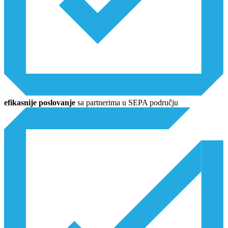
efikasnije poslovanje
sa partnerima u SEPA području