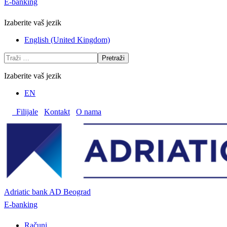
E-banking
Izaberite vaš jezik
English (United Kingdom)
Pretraži
Izaberite vaš jezik
EN
Filijale
Kontakt
O nama
Adriatic bank AD Beograd
E-banking
Računi