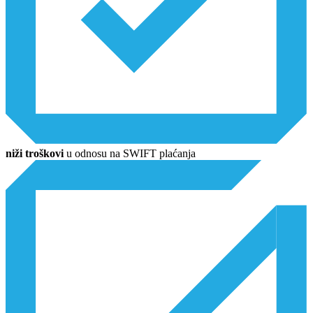
niži troškovi
u odnosu na SWIFT plaćanja