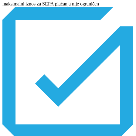
maksimalni iznos za SEPA plaćanja nije ograničen