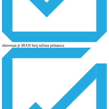
obavezan je IBAN broj računa primaoca