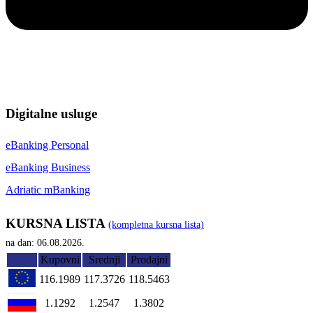
Digitalne usluge
eBanking Personal
eBanking Business
Adriatic mBanking
KURSNA LISTA
(kompletna kursna lista)
na dan: 06.08.2026.
Kupovni
Srednji
Prodajni
116.1989
117.3726
118.5463
1.1292
1.2547
1.3802