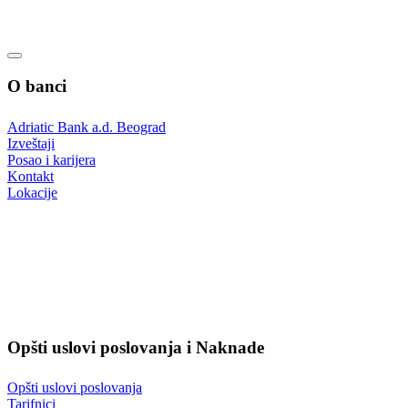
Dalmatinska 22, 11000 Beograd
O banci
Adriatic Bank a.d. Beograd
Izveštaji
Posao i karijera
Kontakt
Lokacije
O BANCI
OPŠTI USLOVI POSLOVANJA I NAKNADE
DODATNE INFORMACIJE
SAOPŠTENJA
Opšti uslovi poslovanja i Naknade
Opšti uslovi poslovanja
Tarifnici