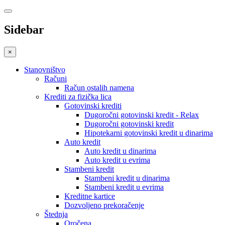
Sidebar
×
Stanovništvo
Računi
Račun ostalih namena
Krediti za fizička lica
Gotovinski krediti
Dugoročni gotovinski kredit - Relax
Dugoročni gotovinski kredit
Hipotekarni gotovinski kredit u dinarima
Auto kredit
Auto kredit u dinarima
Auto kredit u evrima
Stambeni kredit
Stambeni kredit u dinarima
Stambeni kredit u evrima
Kreditne kartice
Dozvoljeno prekoračenje
Štednja
Oročena