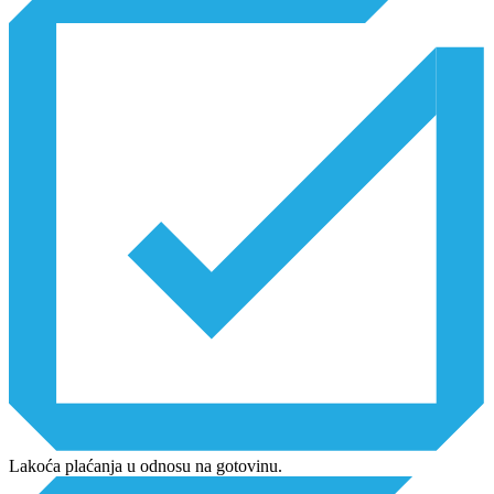
Lakoća plaćanja u odnosu na gotovinu.