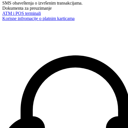
SMS obaveštenja o izvršenim transakcijama.
Dokumenta za preuzimanje
ATM i POS terminali
Korisne infromacije o platnim karticama
Kontakt centar Adriatic Bank