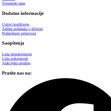
Terminski plan
Dodatne informacije
Uslovi korišćenja
Zaštita podataka o ličnosti
Podnošenje prigovora
Saopštenja
Lista nepokretnosti
Lista pokretnosti
Aukcijska prodaja
Pratite nas na: