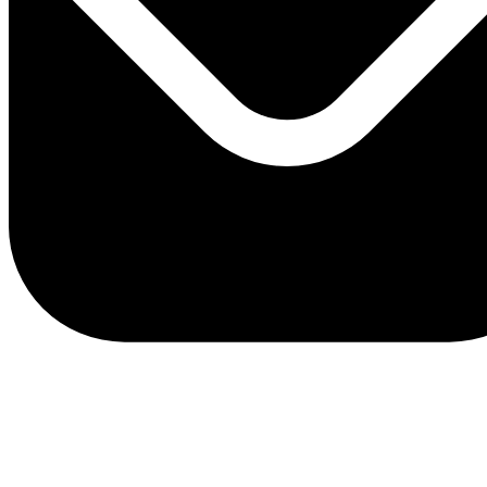
client.service@adriaticbank.rs
office@adriaticbank.rs