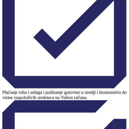
Plaćanje roba i usluga i podizanje gotovine u zemlji i inostranstvu do
visine raspoloživih sredstava na Vašem računu.