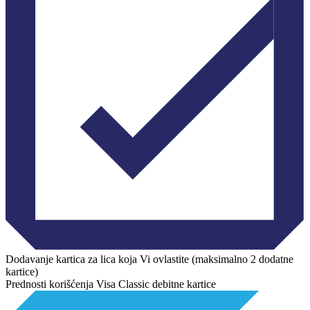
Dodavanje kartica za lica koja Vi ovlastite (maksimalno 2 dodatne
kartice)
Prednosti korišćenja Visa Classic debitne kartice