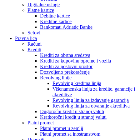
Digitalne usluge
Platne kartice
Debitne kartice
Kreditne kartice
Bankomati Adriatic Banke
Sefovi
Pravna lica
Računi
Krediti
Krediti za obrtna sredstva
Krediti za kupovinu opreme i vozila
Krediti za poslovni prostor
Dozvoljeno prekoračenje
Revolving linije
Revolving kreditna linija
Višenamenska linija za kredite, garancije i
akreditive
Revolving linija za izdavanje garancija
Revolving linija za otvaranje akreditiva
Dugoročni kredit u stranoj valuti
Kratkoročni kredit u stranoj valuti
Platni promet
Platni promet u zemlji
Platni promet sa inostranstvom
Depoziti