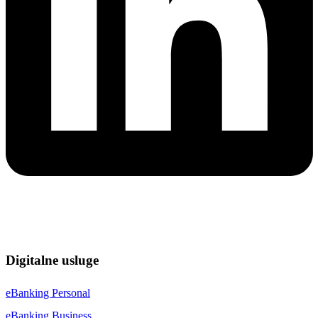
Digitalne usluge
eBanking Personal
eBanking Business