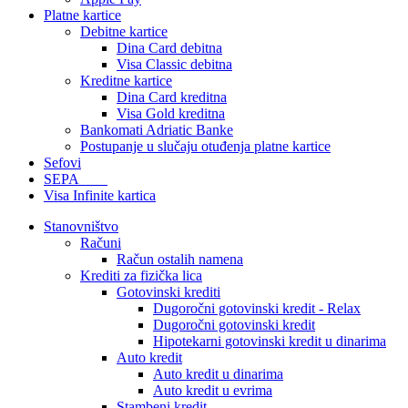
Platne kartice
Debitne kartice
Dina Card debitna
Visa Classic debitna
Kreditne kartice
Dina Card kreditna
Visa Gold kreditna
Bankomati Adriatic Banke
Postupanje u slučaju otuđenja platne kartice
Sefovi
SEPA
Visa Infinite kartica
Stanovništvo
Računi
Račun ostalih namena
Krediti za fizička lica
Gotovinski krediti
Dugoročni gotovinski kredit - Relax
Dugoročni gotovinski kredit
Hipotekarni gotovinski kredit u dinarima
Auto kredit
Auto kredit u dinarima
Auto kredit u evrima
Stambeni kredit