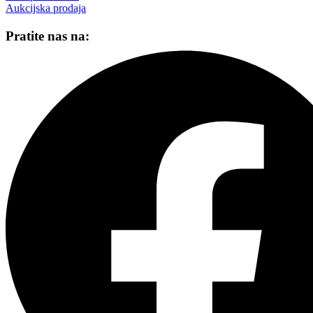
Aukcijska prodaja
Pratite nas na: