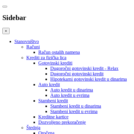
Sidebar
×
Stanovništvo
Računi
Račun ostalih namena
Krediti za fizička lica
Gotovinski krediti
Dugoročni gotovinski kredit - Relax
Dugoročni gotovinski kredit
Hipotekarni gotovinski kredit u dinarima
Auto kredit
Auto kredit u dinarima
Auto kredit u evrima
Stambeni kredit
Stambeni kredit u dinarima
Stambeni kredit u evrima
Kreditne kartice
Dozvoljeno prekoračenje
Štednja
Oročena