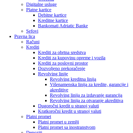
Digitalne usluge
Platne kartice
Debitne kartice
Kreditne kartice
Bankomati Adriatic Banke
Sefovi
Pravna lica
Računi
Krediti
Krediti za obrtna sredstva
Krediti za kupovinu opreme i vozila
Krediti za poslovni prostor
Dozvoljeno prekoračenje
Revolving linije
Revolving kreditna linija
Višenamenska linija za kredite, garancije i
akreditive
Revolving linija za izdavanje garancija
Revolving linija za otvaranje akreditiva
Dugoročni kredit u stranoj valuti
Kratkoročni kredit u stranoj valuti
Platni promet
Platni promet u zemlji
Platni promet sa inostranstvom
Depoziti